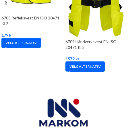
6703 Refleksvest EN ISO 20471
Kl 2
179
kr
6704 Håndverksvest EN ISO
VELG ALTERNATIV
20471 Kl 2
1579
kr
VELG ALTERNATIV