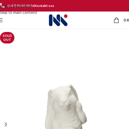
Skip to navigation
(+47) 90 80 90 56
Kontakt oss
Skip to main content
0
SOLD
OUT