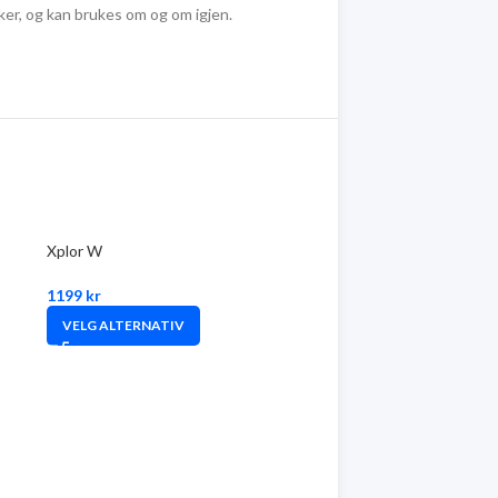
kker, og kan brukes om og om igjen.
Xplor W
1199
kr
VELG ALTERNATIV