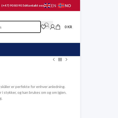
NO
EN
(+47) 90 80 90 56
Kontakt oss
0
KR
tskåler er perfekte for enhver anledning.
år i stykker, og kan brukes om og om igjen.
g.