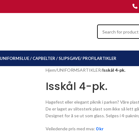
UNIFORMSLUE / CAP
BELTER / SLIPS
GAVE/ PROFILARTIKLER
Hjem
/
UNIFORMSARTIKLER
/
Isskål 4-pk.
Isskål 4-pk.
Hagefest eller elegant piknik i parken? Våre plas
De er laget av slitesterk plast som ikke så lett g
Designet for å se ut som glass. Selges i 4-paknin
Veiledende pris med mva:
0
kr