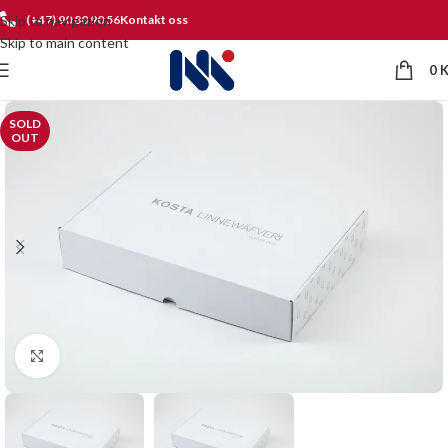
Skip to navigation
(+47) 90 80 90 56
Kontakt oss
Skip to main content
0
SOLD
OUT
Click to enlarge