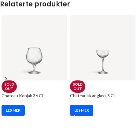
Relaterte produkter
SOLD
SOLD
OUT
OUT
Chateau Konjak 36 Cl
Chateau likør glass 8 Cl
LES MER
LES MER