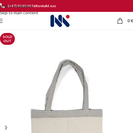
Skip to navigation
(+47) 90 80 90 56
Kontakt oss
Skip to main content
0
SOLD
OUT