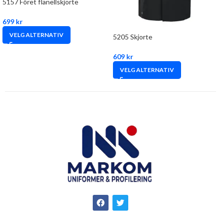
5157 Fôret flanellskjorte
699
kr
VELG ALTERNATIV
5205 Skjorte
609
kr
VELG ALTERNATIV