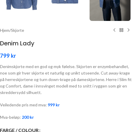
Hjem
/
Skjorte
Denim Lady
799
kr
Denimskjorte med en god og myk følelse. Skjorten er enzymbehandlet,
noe som gir hver skjorte et naturlig og unikt utseende. Cut away-krage
på herreskjortene og turn down-krage på dameskjortene. Herre i Slim fit
og Comfort, dame i innsvinget modell med to snitt i ryggen som gir en
skreddersydd silhuett.
Veiledende pris med mva:
999
kr
Mva-beløp:
200
kr
FARGE / COLOUR