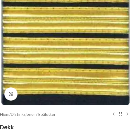
Click to enlarge
Hjem
/
Distinksjoner / Epåletter
Dekk