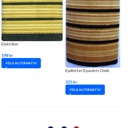
Elektriker
198
kr
VELG ALTERNATIV
Epåletter/Epaulets Dekk
225
kr
VELG ALTERNATIV