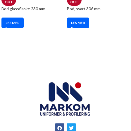
OUT
OUT
Bod glassflaske 230 mm
Bod, svart 306 mm
LES MER
LES MER