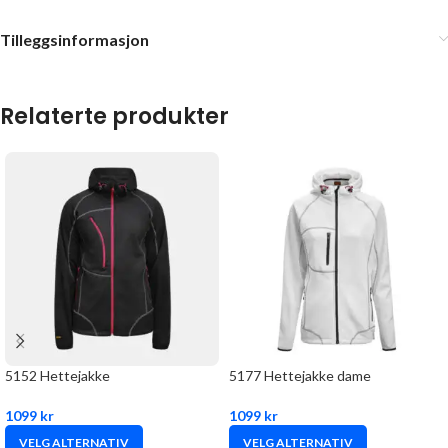
Tilleggsinformasjon
Relaterte produkter
5152 Hettejakke
5177 Hettejakke dame
1099
kr
1099
kr
VELG ALTERNATIV
VELG ALTERNATIV