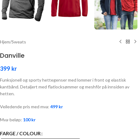
Hjem
/
Sweats
Danville
399
kr
Funksjonell og sporty hettegenser med lommer i front og elastisk
kantbånd. Detaljert med flatlocksømmer og meshfôr på innsiden av
hetten.
Veiledende pris med mva:
499
kr
Mva-beløp:
100
kr
FARGE / COLOUR