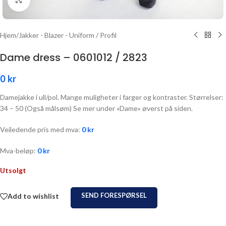
Hjem
/
Jakker - Blazer - Uniform / Profil
Dame dress – 0601012 / 2823
0
kr
Damejakke i ull/pol. Mange muligheter i farger og kontraster. Størrelser:
34 – 50 (Også målsøm) Se mer under «Dame» øverst på siden.
Veiledende pris med mva:
0
kr
Mva-beløp:
0
kr
Utsolgt
SEND FORESPØRSEL
Add to wishlist