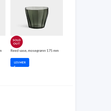
SOLD
OUT
m
Reed vase, mosegrønn 175 mm
LES MER