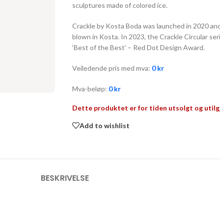
sculptures made of colored ice.
Crackle by Kosta Boda was launched in 2020 and 
blown in Kosta. In 2023, the Crackle Circular se
‘Best of the Best’ – Red Dot Design Award.
Veiledende pris med mva:
0
kr
Mva-beløp:
0
kr
Dette produktet er for tiden utsolgt og utilg
Add to wishlist
BESKRIVELSE