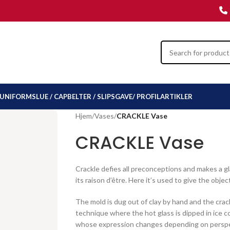
UNIFORMSLUE / CAP
BELTER / SLIPS
GAVE/ PROFILARTIKLER
Hjem
/
Vases
/
CRACKLE Vase
CRACKLE Vase
Crackle defies all preconceptions and makes a g
its raison d’être. Here it’s used to give the obje
The mold is dug out of clay by hand and the crac
technique where the hot glass is dipped in ice co
whose expression changes depending on perspec