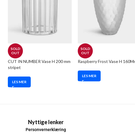
SOLD
SOLD
OUT
OUT
CUT IN NUMBER Vase H 200 mm
Raspberry Frost Vase H 160M
stripet
LES MER
LES MER
Nyttige lenker
Personvernerklæring