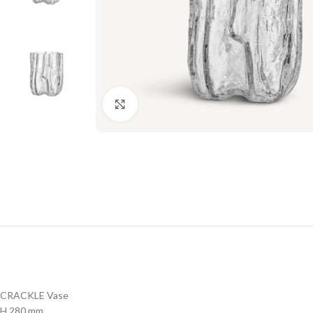
Click to enlarge
CRACKLE Vase
H 280 mm