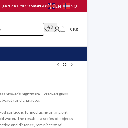
NO
EN
(+47) 90 80 90 56
Kontakt oss
0
KR
lassblower’s nightmare – cracked glass –
ct beauty and character.
ked surface is formed using an ancient
ld water. The result is a series of objects
tive and distance, reminiscent of