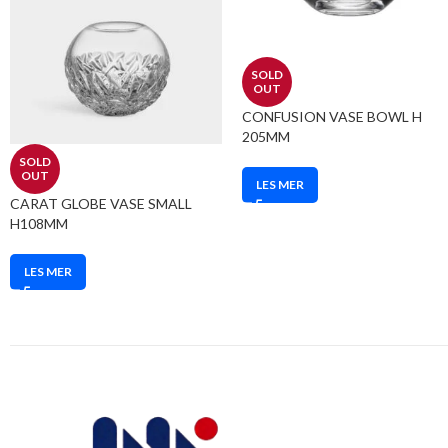
SOLD
OUT
CONFUSION VASE BOWL H
205MM
SOLD
OUT
LES MER
CARAT GLOBE VASE SMALL
H108MM
LES MER