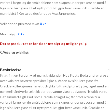
variere i farge, og de små boblene som skapes under prosessen med å
lage sirkulert glass til et nytt produkt, gjør hver vase unik. Crackle er
munnblåst i Kosta og designet av Åsa Jungnelius.
Veiledende pris med mva:
0
kr
Mva-beløp:
0
kr
Dette produktet er for tiden utsolgt og utilgjengelig.
Add to wishlist
Beskrivelse
Knatring og torden – et magisk vidunder. Hos Kosta Boda undrer vi oss
over vakkert bevarte sprekker i glass. Vasen av sirkulert glass fra
Crackle-kolleksjonen har et uttrykksfullt, skulpturelt ytre, laget med en
gammel håndverksteknikk der det varme glasset dyppes i iskaldt vann.
Det sirkulerte glasset som Crackle er laget av, får produktene til å
variere i farge, og de små boblene som skapes under prosessen med å
lage sirkulert glass til et nytt produkt, gjør hver vase unik. Crackle er