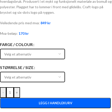
hverdagsbruk. Produsert i et mykt og funksjonelt materiale av bomull og
polyester. Plagget har to lommer i front med glidelås. Craft-logo på
brystet og six-dots logo på ryggen.
Veiledende pris med mva:
849
kr
Mva-beløp:
170
kr
FARGE / COLOUR
STØRRELSE / SIZE
-
+
LEGG I HANDLEKURV