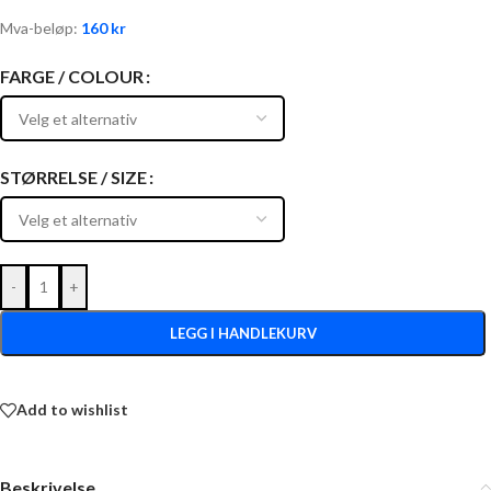
Mva-beløp:
160
kr
FARGE / COLOUR
STØRRELSE / SIZE
-
+
LEGG I HANDLEKURV
Add to wishlist
Beskrivelse