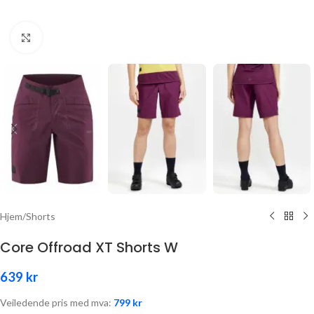
Click to enlarge
Hjem
/
Shorts
Core Offroad XT Shorts W
639
kr
Veiledende pris med mva:
799
kr