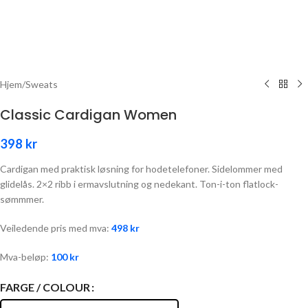
Hjem
/
Sweats
Classic Cardigan Women
398
kr
Cardigan med praktisk løsning for hodetelefoner. Sidelommer med
glidelås. 2×2 ribb i ermavslutning og nedekant. Ton-i-ton flatlock-
sømmmer.
Veiledende pris med mva:
498
kr
Mva-beløp:
100
kr
FARGE / COLOUR