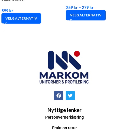
259
kr
–
279
kr
599
kr
VELG ALTERNATIV
VELG ALTERNATIV
Nyttige lenker
Personvernerklæring
Frakt og retur