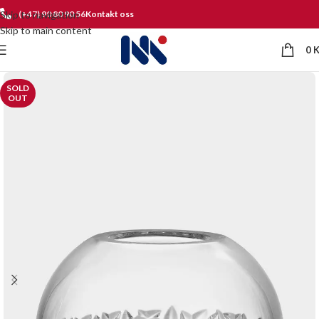
Skip to navigation
(+47) 90 80 90 56
Kontakt oss
Skip to main content
0
SOLD
OUT