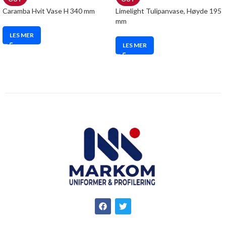
Caramba Hvit Vase H 340 mm
Limelight Tulipanvase, Høyde 195
mm
LES MER
LES MER