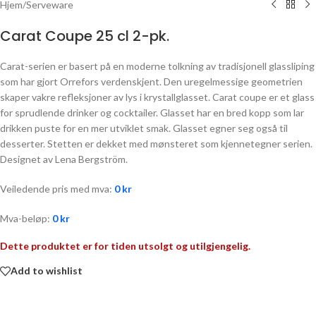
Hjem
/
Serveware
Carat Coupe 25 cl 2-pk.
Carat-serien er basert på en moderne tolkning av tradisjonell glassliping
som har gjort Orrefors verdenskjent. Den uregelmessige geometrien
skaper vakre refleksjoner av lys i krystallglasset. Carat coupe er et glass
for sprudlende drinker og cocktailer. Glasset har en bred kopp som lar
drikken puste for en mer utviklet smak. Glasset egner seg også til
desserter. Stetten er dekket med mønsteret som kjennetegner serien.
Designet av Lena Bergström.
Veiledende pris med mva:
0
kr
Mva-beløp:
0
kr
Dette produktet er for tiden utsolgt og utilgjengelig.
Add to wishlist