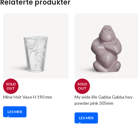
Relaterte produkter
SOLD
SOLD
OUT
OUT
Mine Hvit Vase H 190 mm
My wide life Gabba Gabba hey
powder pink 305mm
LES MER
LES MER