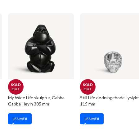
SOLD
SOLD
OUT
OUT
My Wide Life skulptur, Gabba
Still Life dødningehode Lyslyk
Gabba Hey h 305 mm
115 mm
LES MER
LES MER