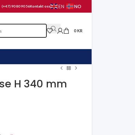
NO
EN
(+47) 90 80 90 56
Kontakt oss
0
KR
ase H 340 mm