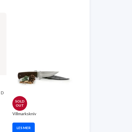
t D
SOLD
OUT
Villmarkskniv
LES MER