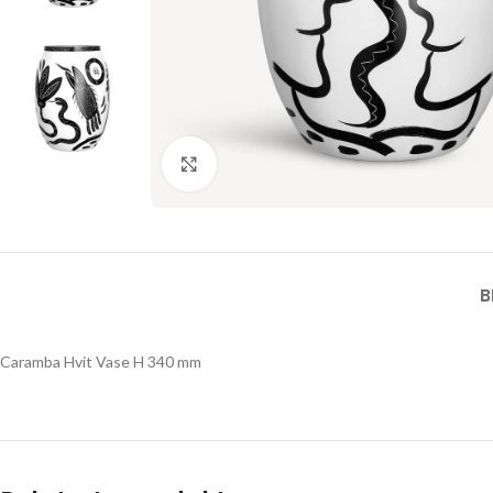
Click to enlarge
B
Caramba Hvit Vase H 340 mm