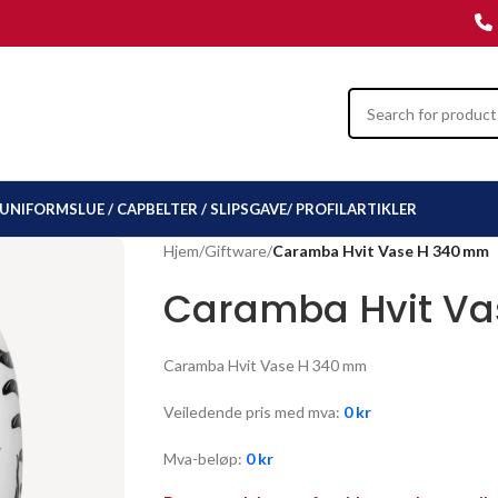
UNIFORMSLUE / CAP
BELTER / SLIPS
GAVE/ PROFILARTIKLER
Hjem
/
Giftware
/
Caramba Hvit Vase H 340 mm
Caramba Hvit V
Caramba Hvit Vase H 340 mm
Veiledende pris med mva:
0
kr
Mva-beløp:
0
kr