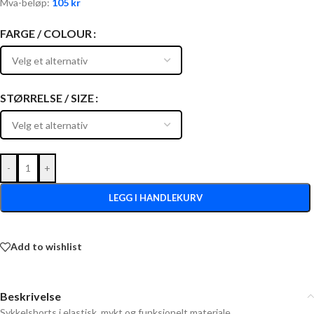
Mva-beløp:
105
kr
FARGE / COLOUR
STØRRELSE / SIZE
-
+
LEGG I HANDLEKURV
Add to wishlist
Beskrivelse
Sykkelshorts i elastisk, mykt og funksjonelt materiale.