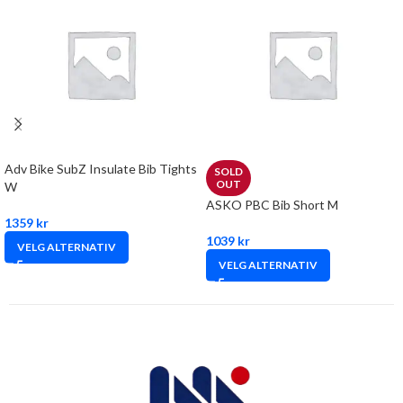
Adv Bike SubZ Insulate Bib Tights
SOLD
OUT
W
ASKO PBC Bib Short M
1359
kr
1039
kr
VELG ALTERNATIV
VELG ALTERNATIV