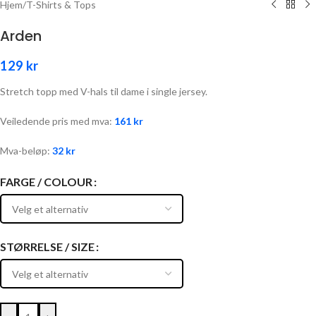
Hjem
/
T-Shirts & Tops
Arden
129
kr
Stretch topp med V-hals til dame i single jersey.
Veiledende pris med mva:
161
kr
Mva-beløp:
32
kr
FARGE / COLOUR
STØRRELSE / SIZE