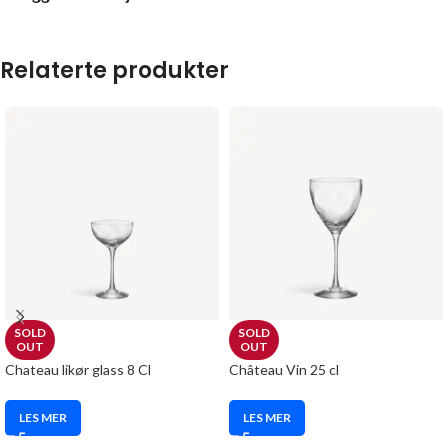
Relaterte produkter
SOLD
SOLD
OUT
OUT
Chateau likør glass 8 Cl
Château Vin 25 cl
LES MER
LES MER