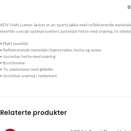
B
ADV Unify Lumen Jacket er en sporty jakke med reflekterende materiale 
meshfôr som gir optimal komfort, justerbar hette med snøring, to sidel
• Mykt meshfôr
• Reflekterende materiale i bærestykke, hette og ermer
• Justerbar hette med snøring
• Brystlomme
• To sidelommer med glidelås
• Justerbar snøring i nederkant
Relaterte produkter