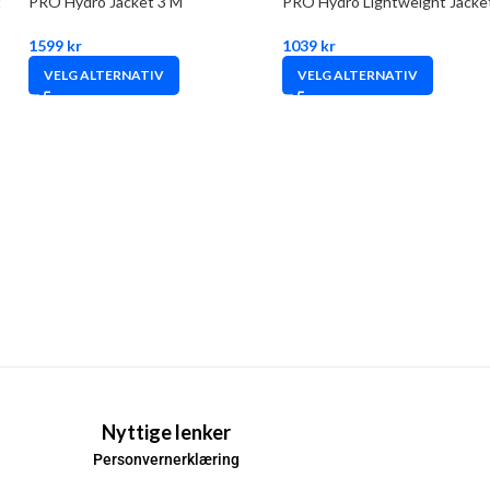
t
PRO Hydro Jacket 3 M
PRO Hydro Lightweight Jacke
1599
kr
1039
kr
VELG ALTERNATIV
VELG ALTERNATIV
Nyttige lenker
Personvernerklæring