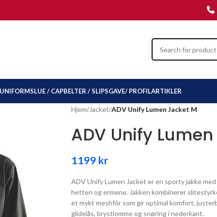
UNIFORMSLUE / CAP
BELTER / SLIPS
GAVE/ PROFILARTIKLER
Hjem
/
Jacket
/
ADV Unify Lumen Jacket M
ADV Unify Lumen
1199
kr
ADV Unify Lumen Jacket er en sporty jakke med 
hetten og ermene. Jakken kombinerer slitestyrke
et mykt meshfôr som gir optimal komfort, juste
glidelås, brystlomme og snøring i nederkant.