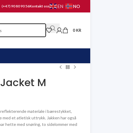
NO
EN
(+47) 90 80 90 56
Kontakt oss
0
KR
 Jacket M
reflekterende materiale i bærestykket,
 med et atletisk uttrykk. Jakken har også
rbar hette med snøring, to sidelommer med