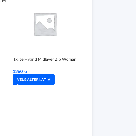
t M
Txlite Hybrid Midlayer Zip Woman
1360
kr
VELG ALTERNATIV