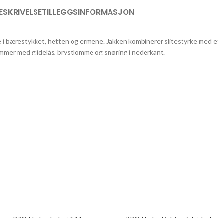
ESKRIVELSE
TILLEGGSINFORMASJON
i bærestykket, hetten og ermene. Jakken kombinerer slitestyrke med et 
ommer med glidelås, brystlomme og snøring i nederkant.