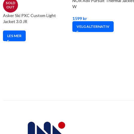
NOR Adv Pursuit Thermal Jacke
SOLD
W
OUT
Asker Ski PXC Custom Light
1599
kr
Jacket 3.0 JR
VELG ALTERNATIV
LES MER