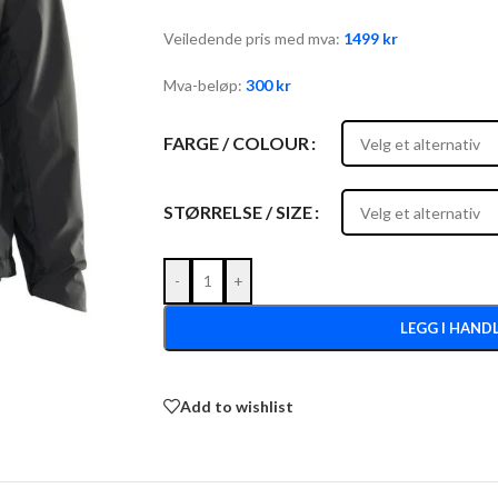
Veiledende pris med mva:
1499
kr
Mva-beløp:
300
kr
FARGE / COLOUR
STØRRELSE / SIZE
-
+
LEGG I HAND
Add to wishlist