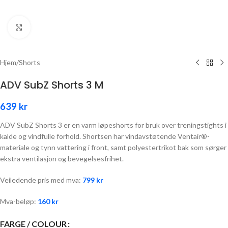
Click to enlarge
Hjem
/
Shorts
ADV SubZ Shorts 3 M
639
kr
ADV SubZ Shorts 3 er en varm løpeshorts for bruk over treningstights i
kalde og vindfulle forhold. Shortsen har vindavstøtende Ventair®-
materiale og tynn vattering i front, samt polyestertrikot bak som sørger
ekstra ventilasjon og bevegelsesfrihet.
Veiledende pris med mva:
799
kr
Mva-beløp:
160
kr
FARGE / COLOUR