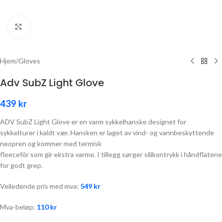
Click to enlarge
Hjem
/
Gloves
Adv SubZ Light Glove
439
kr
ADV SubZ Light Glove er en varm sykkelhanske designet for
sykkelturer i kaldt vær. Hansken er laget av vind- og vannbeskyttende
neopren og kommer med termisk
fleecefôr som gir ekstra varme. I tillegg sørger silikontrykk i håndflatene
for godt grep.
Veiledende pris med mva:
549
kr
Mva-beløp:
110
kr