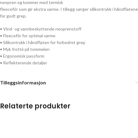
neopren og kommer med termisk
fleecefôr som gir ekstra varme. I tillegg sørger silikontrykk i håndflatene
for godt grep.
• Vind- og vannbeskyttende neoprenstoff
• Fleecefôr for optimal varme
• Silikontrykk i håndflaten for forbedret grep
• Myk frotté på tommelen
• Ergonomisk passform
• Reflekterende detaljer
Tilleggsinformasjon
Relaterte produkter