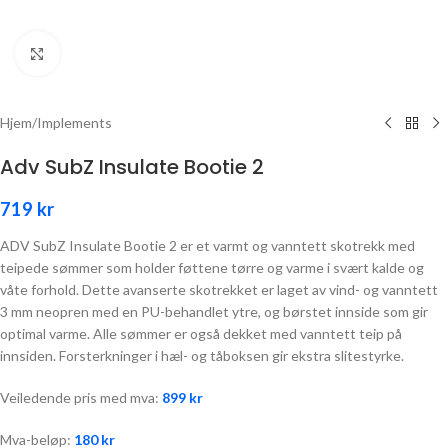
Click to enlarge
Hjem
/
Implements
Adv SubZ Insulate Bootie 2
719
kr
ADV SubZ Insulate Bootie 2 er et varmt og vanntett skotrekk med
teipede sømmer som holder føttene tørre og varme i svært kalde og
våte forhold. Dette avanserte skotrekket er laget av vind- og vanntett
3 mm neopren med en PU-behandlet ytre, og børstet innside som gir
optimal varme. Alle sømmer er også dekket med vanntett teip på
innsiden. Forsterkninger i hæl- og tåboksen gir ekstra slitestyrke.
Veiledende pris med mva:
899
kr
Mva-beløp:
180
kr