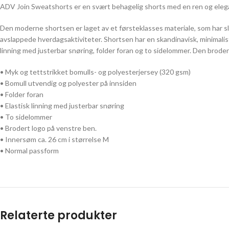
ADV Join Sweatshorts er en svært behagelig shorts med en ren og elegan
Den moderne shortsen er laget av et førsteklasses materiale, som har sle
avslappede hverdagsaktiviteter. Shortsen har en skandinavisk, minimalis
linning med justerbar snøring, folder foran og to sidelommer. Den brode
• Myk og tettstrikket bomulls- og polyesterjersey (320 gsm)
• Bomull utvendig og polyester på innsiden
• Folder foran
• Elastisk linning med justerbar snøring
• To sidelommer
• Brodert logo på venstre ben.
• Innersøm ca. 26 cm i størrelse M
• Normal passform
Relaterte produkter