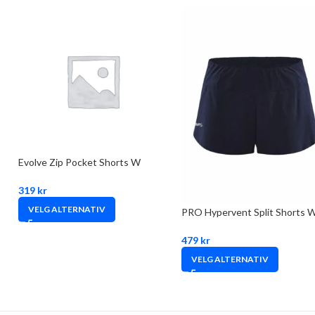
Evolve Zip Pocket Shorts W
319
kr
VELG ALTERNATIV
PRO Hypervent Split Shorts 
479
kr
VELG ALTERNATIV