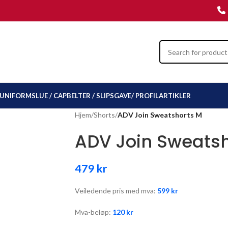
UNIFORMSLUE / CAP
BELTER / SLIPS
GAVE/ PROFILARTIKLER
Hjem
/
Shorts
/
ADV Join Sweatshorts M
ADV Join Sweats
479
kr
Veiledende pris med mva:
599
kr
Mva-beløp:
120
kr