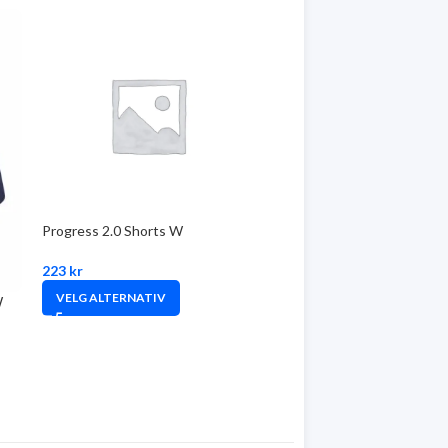
Progress 2.0 Shorts W
223
kr
VELG ALTERNATIV
W