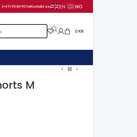
NO
EN
(+47) 90 80 90 56
Kontakt oss
0
KR
horts M