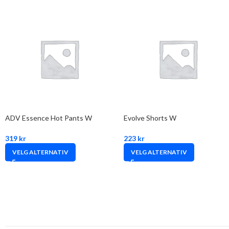
ADV Essence Hot Pants W
Evolve Shorts W
319
kr
223
kr
VELG ALTERNATIV
VELG ALTERNATIV