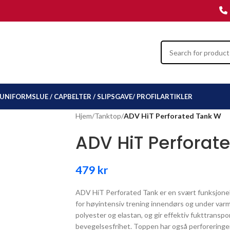
UNIFORMSLUE / CAP
BELTER / SLIPS
GAVE/ PROFILARTIKLER
Hjem
/
Tanktop
/
ADV HiT Perforated Tank W
ADV HiT Perforat
479
kr
ADV HiT Perforated Tank er en svært funksjonel
for høyintensiv trening innendørs og under varme
polyester og elastan, og gir effektiv fukttranspo
bevegelsesfrihet. Toppen har også perforeringer 