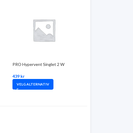
PRO Hypervent Singlet 2 W
439
kr
VELG ALTERNATIV