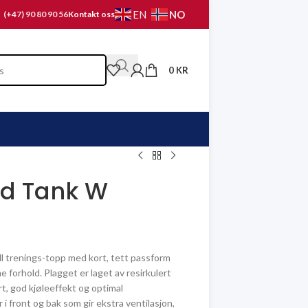
NO
EN
(+47) 90 80 90 56
Kontakt oss
0
KR
ed Tank W
l trenings-topp med kort, tett passform
 forhold. Plagget er laget av resirkulert
rt, god kjøleeffekt og optimal
i front og bak som gir ekstra ventilasjon,