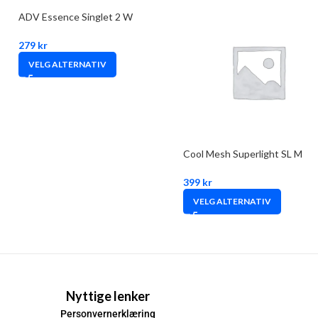
ADV Essence Singlet 2 W
279
kr
VELG ALTERNATIV
Cool Mesh Superlight SL M
399
kr
VELG ALTERNATIV
Nyttige lenker
Personvernerklæring