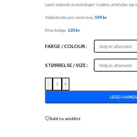
samt teipede avslutninger i nakke, armhuler og 
Veiledende pris med mva:
599
kr
Mva-beløp:
120
kr
FARGE / COLOUR
STØRRELSE / SIZE
-
+
LEGG I HAND
Add to wishlist