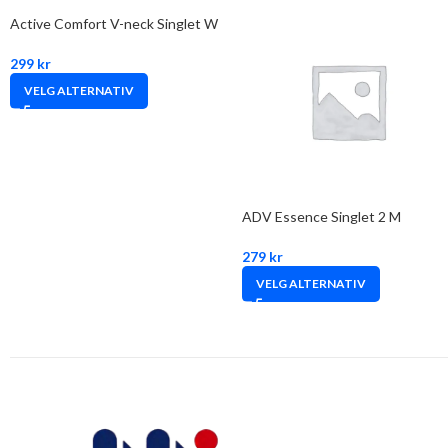
Active Comfort V-neck Singlet W
299
kr
VELG ALTERNATIV
ADV Essence Singlet 2 M
279
kr
VELG ALTERNATIV