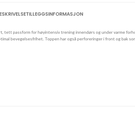
ESKRIVELSE
TILLEGGSINFORMASJON
 tett passform for høyintensiv trening innendørs og under varme forhold
optimal bevegelsesfrihet. Toppen har også perforeringer i front og bak so