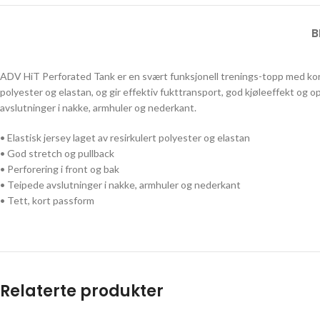
B
ADV HiT Perforated Tank er en svært funksjonell trenings-topp med kort,
polyester og elastan, og gir effektiv fukttransport, god kjøleeffekt og 
avslutninger i nakke, armhuler og nederkant.
• Elastisk jersey laget av resirkulert polyester og elastan
• God stretch og pullback
• Perforering i front og bak
• Teipede avslutninger i nakke, armhuler og nederkant
• Tett, kort passform
Relaterte produkter