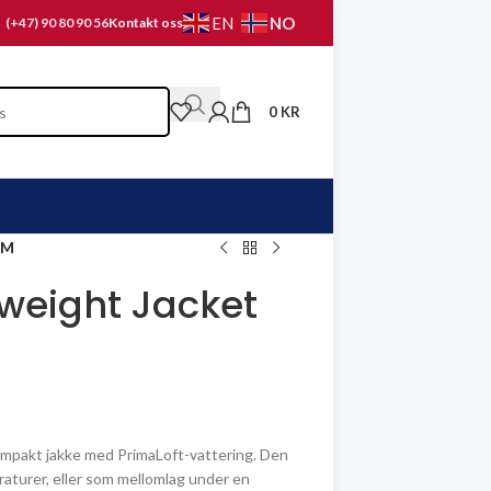
NO
EN
(+47) 90 80 90 56
Kontakt oss
0
KR
 M
tweight Jacket
ompakt jakke med PrimaLoft-vattering. Den
raturer, eller som mellomlag under en