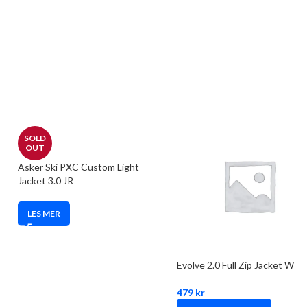
SOLD
OUT
Asker Ski PXC Custom Light
Jacket 3.0 JR
LES MER
Evolve 2.0 Full Zip Jacket W
479
kr