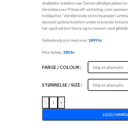
skalljakke i kaldere vær. Denne allsidige jakken e
førsteklasses PrimaLoft-vattering, som sammen 
holdbarhet. Ventilerende stretchpaneler i armhu
dermed optimal komfort under krevende fotturer,
har også vattert hette og to lommer med glidelå
Veiledende pris med mva:
1899
kr
Mva-beløp:
380
kr
FARGE / COLOUR
STØRRELSE / SIZE
-
+
LEGG I HAND