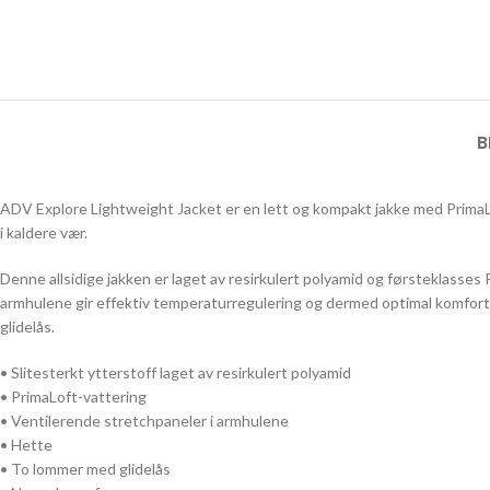
B
ADV Explore Lightweight Jacket er en lett og kompakt jakke med PrimaLo
i kaldere vær.
Denne allsidige jakken er laget av resirkulert polyamid og førsteklasse
armhulene gir effektiv temperaturregulering og dermed optimal komfort 
glidelås.
• Slitesterkt ytterstoff laget av resirkulert polyamid
• PrimaLoft-vattering
• Ventilerende stretchpaneler i armhulene
• Hette
• To lommer med glidelås