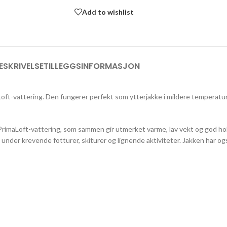
Add to wishlist
ESKRIVELSE
TILLEGGSINFORMASJON
ft-vattering. Den fungerer perfekt som ytterjakke i mildere temperature
s PrimaLoft-vattering, som sammen gir utmerket varme, lav vekt og god ho
under krevende fotturer, skiturer og lignende aktiviteter. Jakken har o