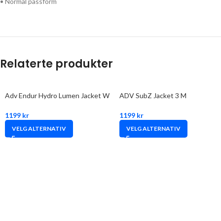
• Normal passform
Relaterte produkter
Adv Endur Hydro Lumen Jacket W
ADV SubZ Jacket 3 M
1199
kr
1199
kr
VELG ALTERNATIV
VELG ALTERNATIV