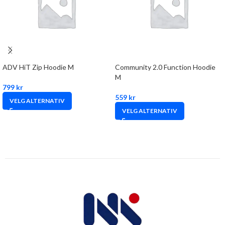
ADV HiT Zip Hoodie M
Community 2.0 Function Hoodie
M
799
kr
559
kr
VELG ALTERNATIV
VELG ALTERNATIV