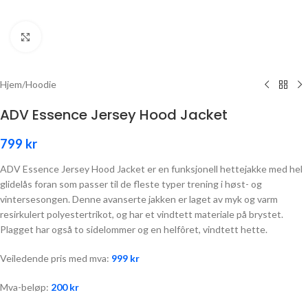
Click to enlarge
Hjem
/
Hoodie
ADV Essence Jersey Hood Jacket
799
kr
ADV Essence Jersey Hood Jacket er en funksjonell hettejakke med hel
glidelås foran som passer til de fleste typer trening i høst- og
vintersesongen. Denne avanserte jakken er laget av myk og varm
resirkulert polyestertrikot, og har et vindtett materiale på brystet.
Plagget har også to sidelommer og en helfôret, vindtett hette.
Veiledende pris med mva:
999
kr
Mva-beløp:
200
kr