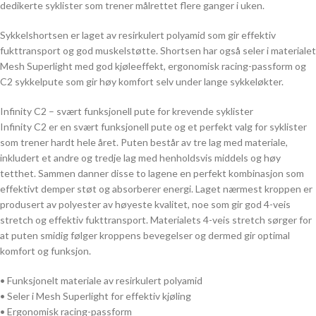
dedikerte syklister som trener målrettet flere ganger i uken.
Sykkelshortsen er laget av resirkulert polyamid som gir effektiv
fukttransport og god muskelstøtte. Shortsen har også seler i materialet
Mesh Superlight med god kjøleeffekt, ergonomisk racing-passform og
C2 sykkelpute som gir høy komfort selv under lange sykkeløkter.
Infinity C2 – svært funksjonell pute for krevende syklister
Infinity C2 er en svært funksjonell pute og et perfekt valg for syklister
som trener hardt hele året. Puten består av tre lag med materiale,
inkludert et andre og tredje lag med henholdsvis middels og høy
tetthet. Sammen danner disse to lagene en perfekt kombinasjon som
effektivt demper støt og absorberer energi. Laget nærmest kroppen er
produsert av polyester av høyeste kvalitet, noe som gir god 4-veis
stretch og effektiv fukttransport. Materialets 4-veis stretch sørger for
at puten smidig følger kroppens bevegelser og dermed gir optimal
komfort og funksjon.
• Funksjonelt materiale av resirkulert polyamid
• Seler i Mesh Superlight for effektiv kjøling
• Ergonomisk racing-passform