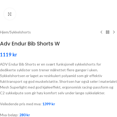
Click to enlarge
Hjem
/
Sykkelshorts
Adv Endur Bib Shorts W
1119
kr
ADV Endur Bib Shorts er en svært funksjonell sykkelshorts for
dedikerte syklister som trener målrettet flere ganger i uken.
Sykkelshortsen er laget av resirkulert polyamid som gir effektiv
fukttransport og god muskelstøtte. Shortsen har også seler i materialet
Mesh Superlight med god kjøleeffekt, ergonomisk racing-passform og
C2 sykkelpute som gir høy komfort selv under lange sykkeløkter.
Veiledende pris med mva:
1399
kr
Mva-beløp:
280
kr