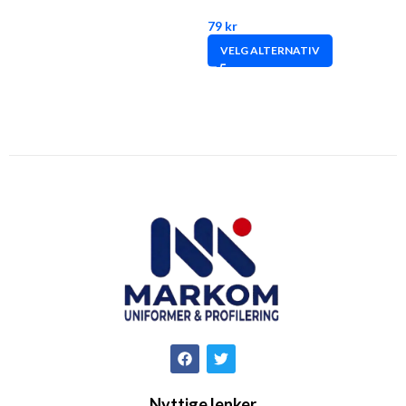
79
kr
VELG ALTERNATIV
Nyttige lenker