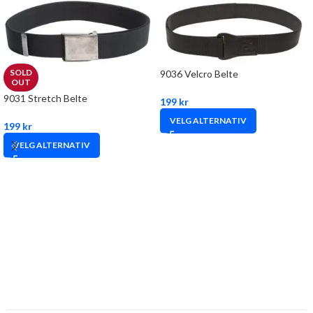
SOLD
9036 Velcro Belte
OUT
9031 Stretch Belte
199
kr
VELG ALTERNATIV
199
kr
VELG ALTERNATIV