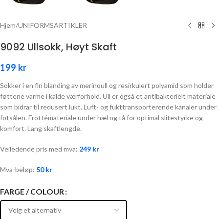
Hjem
/
UNIFORMSARTIKLER
9092 Ullsokk, Høyt Skaft
199
kr
Sokker i en fin blanding av merinoull og resirkulert polyamid som holder
føttene varme i kalde værforhold. Ull er også et antibakterielt materiale
som bidrar til redusert lukt. Luft- og fukttransporterende kanaler under
fotsålen. Frottémateriale under hæl og tå for optimal slitestyrke og
komfort. Lang skaftlengde.
Veiledende pris med mva:
249
kr
Mva-beløp:
50
kr
FARGE / COLOUR