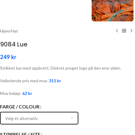
Hjem
/
Hat
9084 Lue
249
kr
Strikket lue med oppbrett. Diskret preget logo på den ene siden.
Veiledende pris med mva:
311
kr
Mva-beløp:
62
kr
FARGE / COLOUR
STØRRELSE / SIZE