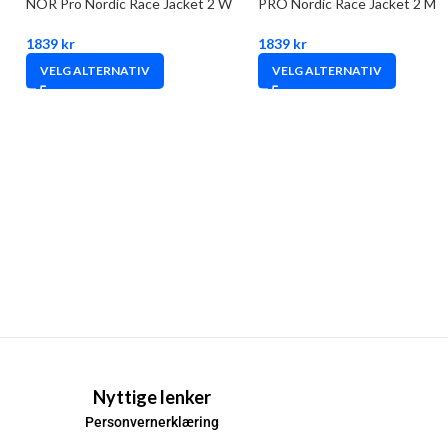
NOR Pro Nordic Race Jacket 2 W
PRO Nordic Race Jacket 2 M
1839
kr
1839
kr
VELG ALTERNATIV
VELG ALTERNATIV
Nyttige lenker
Personvernerklæring