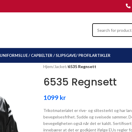
UNIFORMSLUE / CAP
BELTER / SLIPS
GAVE/ PROFILARTIKLER
Hjem
/
Jacket
/
6535 Regnsett
6535 Regnsett
1099
kr
Trikotmaterialet er rive- og slitesterkt og har la
bevegelsesfrihet. Sydde og sveisede sømmer. D
bevegeligheten også når det er kaldt. Sertifise
innebærer at det er godkjent ifølge EUs regler 