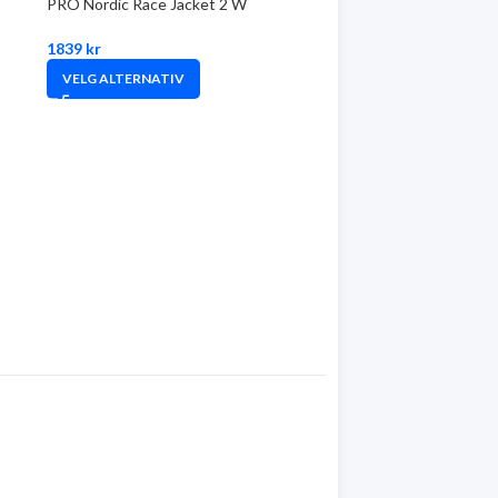
PRO Nordic Race Jacket 2 W
1839
kr
VELG ALTERNATIV