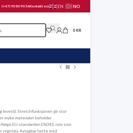
NO
EN
(+47) 90 80 90 56
Kontakt oss
0
KR
ng levetid. Stretchfunksjonen gir stor
et myke materialet beholder
rt ifølge EU-standarden EN343, noe som
for regntøy. Avtagbar hette med