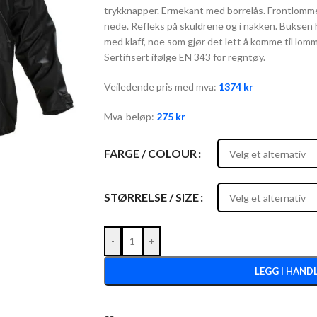
trykknapper. Ermekant med borrelås. Frontlommer 
nede. Refleks på skuldrene og i nakken. Buksen 
med klaff, noe som gjør det lett å komme til lomm
Sertifisert ifølge EN 343 for regntøy.
Veiledende pris med mva:
1374
kr
Mva-beløp:
275
kr
FARGE / COLOUR
STØRRELSE / SIZE
-
+
LEGG I HAND