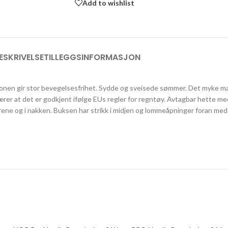
Add to wishlist
ESKRIVELSE
TILLEGGSINFORMASJON
nksjonen gir stor bevegelsesfrihet. Sydde og sveisede sømmer. Det myke 
ærer at det er godkjent ifølge EUs regler for regntøy. Avtagbar hette m
rene og i nakken. Buksen har strikk i midjen og lommeåpninger foran med k