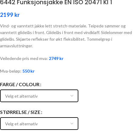
6442 Funksjonsjakke EN ISO 20471 Kl 1
2199
kr
Vind- og vanntett jakke lett stretch-materiale. Teipede sømmer og
vanntett glidelås i front. Glidelås i front med vindklaff. Sidelommer med
glidelås. Skjærte reflekser for økt fleksibilitet. Tommelgrep i
armavsluttninger.
Veiledende pris med mva:
2749
kr
Mva-beløp:
550
kr
FARGE / COLOUR
STØRRELSE / SIZE