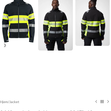
Hjem
/
Jacket