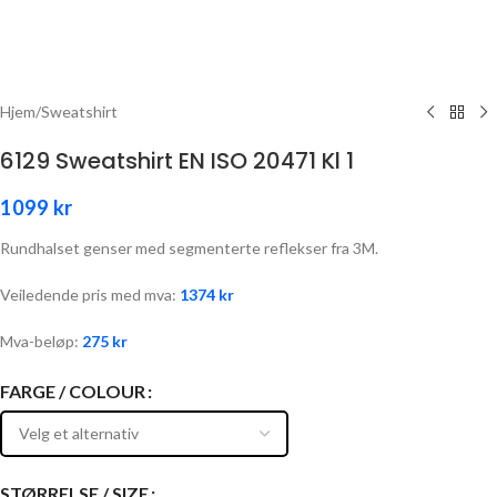
Hjem
/
Sweatshirt
6129 Sweatshirt EN ISO 20471 Kl 1
1099
kr
Rundhalset genser med segmenterte reflekser fra 3M.
Veiledende pris med mva:
1374
kr
Mva-beløp:
275
kr
FARGE / COLOUR
STØRRELSE / SIZE