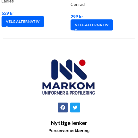
Ladies
Conrad
529
kr
299
kr
VELG ALTERNATIV
VELG ALTERNATIV
Nyttige lenker
Personvernerklæring