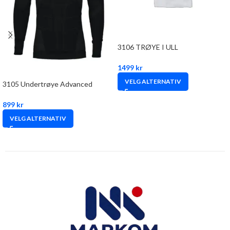
3106 TRØYE I ULL
1499
kr
VELG ALTERNATIV
3105 Undertrøye Advanced
899
kr
VELG ALTERNATIV