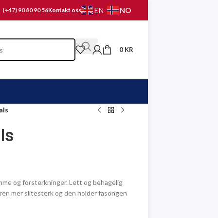
NO
EN
(+47) 90 80 90 56
Kontakt oss
0
KR
als
ls
mme og forsterkninger. Lett og behagelig
seren mer slitesterk og den holder fasongen