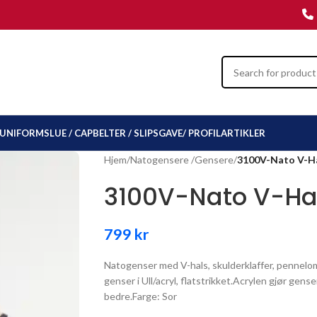
UNIFORMSLUE / CAP
BELTER / SLIPS
GAVE/ PROFILARTIKLER
Hjem
/
Natogensere /Gensere
/
3100V-Nato V-H
3100V-Nato V-Ha
799
kr
Natogenser med V-hals, skulderklaffer, pennelo
genser i Ull/acryl, flatstrikket.Acrylen gjør gen
bedre.Farge: Sor