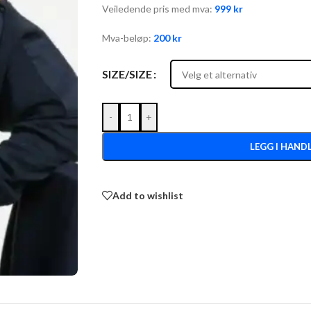
Veiledende pris med mva:
999
kr
Mva-beløp:
200
kr
SIZE/SIZE
-
+
LEGG I HAND
Add to wishlist