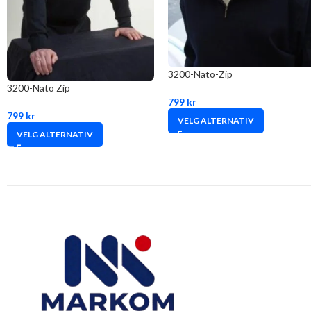
3200-Nato-Zip
3200-Nato Zip
799
kr
799
kr
VELG ALTERNATIV
VELG ALTERNATIV