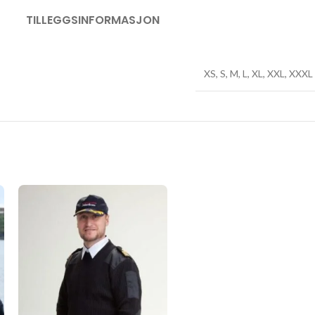
TILLEGGSINFORMASJON
XS
,
S
,
M
,
L
,
XL
,
XXL
,
XXXL